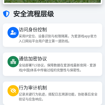
安全流程层级
访问身份控制
采用IP定位、设备识别与权限隔离，为爱游戏app官方
入口网站平台用户建立第一道防线。
通信加密协议
全站部署TLS协议，保障数据在爱游戏最新官网 - 爱游
戏(中国)体系中传输过程的完整性与保密性。
行为审计机制
记录关键行为轨迹，搭配日志溯源功能，协助事后安全
验证与应急响应。