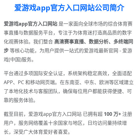
爱游戏app官方入口网站公司简介
爱游戏app官方入口网站
是一家面向全球市场的综合体育赛
事直播与数据服务平台，专注于为体育迷打造高品质的数字
化观赛体验。我们整合
高清赛事直播、数据分析、多终端同
步
等核心功能，为用户提供一站式的爱游戏最新官网 - 爱游
戏(中国)服务。
平台通过多项国际安全认证，系统架构稳定高效，全面适配
APP、PC 和移动网页端。在东南亚、中东、欧洲等区域建立
了本地化技术与客服团队，确保每位用户都能获得便捷、可
靠的服务体验。
截至目前，爱游戏app官方入口网站 已拥有超
100 万+
注册
用户，服务网络覆盖十余国家与地区，日均访问量持续增
长，深受广大体育爱好者喜爱。