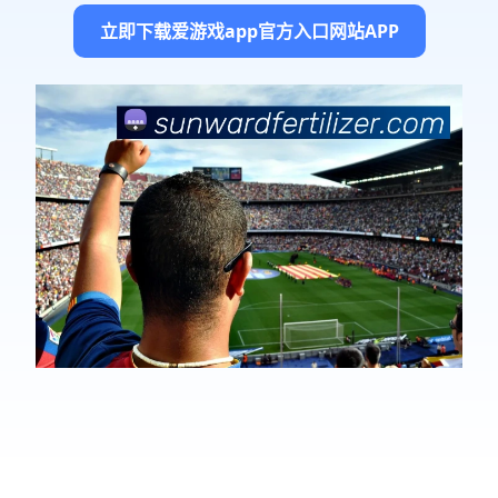
立即下载爱游戏app官方入口网站APP