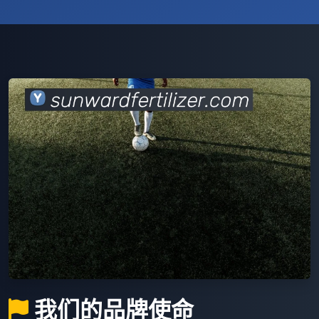
我们的品牌使命