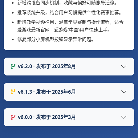
新增跨设备同步机制，收藏与偏好可随账号迁移。
推荐系统升级，结合用户习惯提供个性化赛事推荐。
新增教学视频栏目，涵盖常见赛制与操作流程，适合
爱游戏最新官网 - 爱游戏(中国)用户快速上手。
修复部分小屏机型按钮显示异常问题。
v6.2.0 · 发布于 2025年8月
v6.1.3 · 发布于 2025年6月
v6.0.0 · 发布于 2025年3月